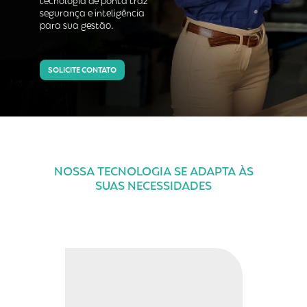
tecnologia de ponta traz
segurança e inteligência
para sua gestão.
SOLICITE CONTATO
NOSSA TECNOLOGIA SE ADAPTA ÀS
SUAS NECESSIDADES