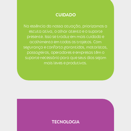
CUIDADO
Na essência da nossa atuação, priorizamos a
escuta ativa, o olhar atento e o suporte
presente. Isso se traduz em mais cuidado e
acolhimento em todos os trajetos. Com
segurança e conforto garantidos, motoristas,
passageiros, operadores e empresas têm o
suporte necessário para que seus dias sejam
mais leves e produtivos.
TECNOLOGIA