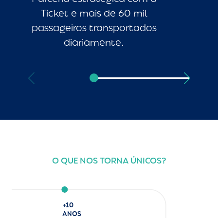
Ticket e mais de 60 mil
Ren
passageiros transportados
ági
diariamente.
O QUE NOS TORNA ÚNICOS?
+10
ANOS